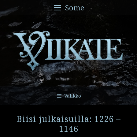
Siirry
Some
sisältöön
Valikko
Biisi julkaisuilla: 1226 –
1146