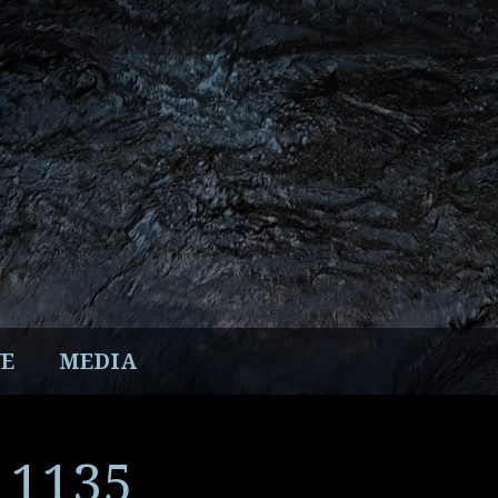
E
MEDIA
– 1135