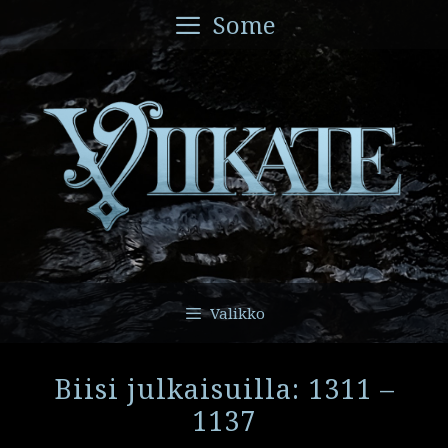
Siirry
Some
sisältöön
Valikko
Biisi julkaisuilla: 1311 –
1137