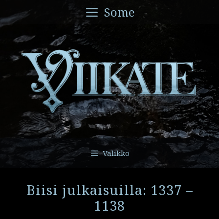
Siirry
Some
sisältöön
Valikko
Biisi julkaisuilla: 1337 –
1138