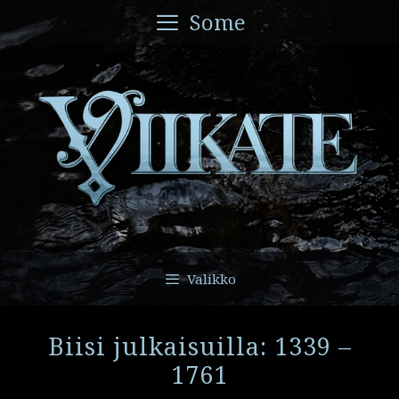
Siirry
Some
sisältöön
Valikko
Biisi julkaisuilla: 1339 –
1761