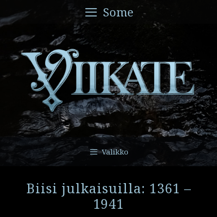
Siirry
Some
sisältöön
Valikko
Biisi julkaisuilla: 1361 –
1941