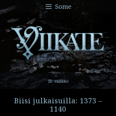
Siirry
Some
sisältöön
Valikko
Biisi julkaisuilla: 1373 –
1140