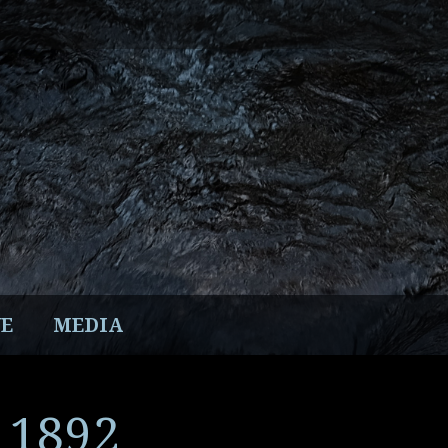
E
MEDIA
– 1892