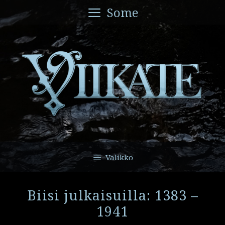
Siirry
Some
sisältöön
Valikko
Biisi julkaisuilla: 1383 –
1941