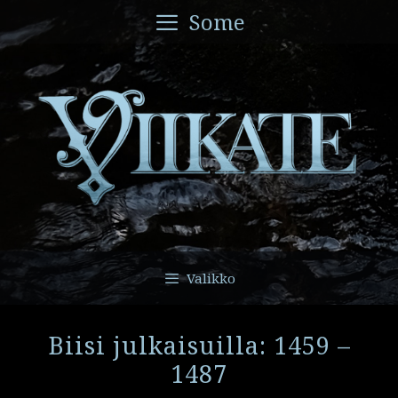
Siirry
Some
sisältöön
Valikko
Biisi julkaisuilla: 1459 –
1487