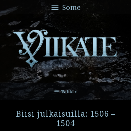
Siirry
Some
sisältöön
Valikko
Biisi julkaisuilla: 1506 –
1504