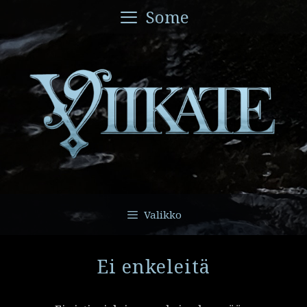
Siirry
Some
sisältöön
Valikko
Ei enkeleitä