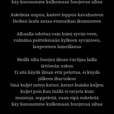
käy kanssamme kulkemaan huojuvaa siltaa
Askelmia uupuu, kaiteet loppuu kavaluuteen
Hetken laulu antaa etumatkan ikuisuuteen
Alhaalla odottaa vain loimi syvän veen,
valmiina peittelemään kylkeen syvänteen,
laupeuteen laineillansa
Meillä silta huojuu ilman vartijaa lailla
iättömän uskon
Ei sitä käydä ilman että pelottaa, ei käydä
jälkeen iltaruskon
Sinä kuljet miten katsot, katsot kuinka kuljen;
kuljet pois kun täällä ei tarjota kuin
muistoja, seppeleitä, vaan eipä enkeleitä
käy kanssamme kulkemaan huojuvaa siltaa