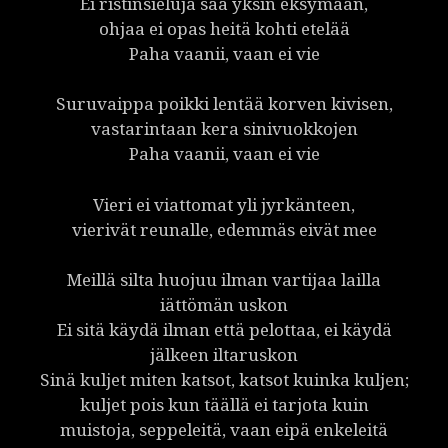
Ei ristinsieluja saa yksin eksymään,
ohjaa ei opas heitä kohti etelää
Paha vaanii, vaan ei vie
Suruvaippa poikki lentää korven kivisen,
vastarintaan kera sinivuokkojen
Paha vaanii, vaan ei vie
Vieri ei viattomat yli jyrkänteen,
vierivät reunalle, edemmäs eivät mee
Meillä silta huojuu ilman vartijaa lailla
iättömän uskon
Ei sitä käydä ilman että pelottaa, ei käydä
jälkeen iltaruskon
Sinä kuljet miten katsot, katsot kuinka kuljen;
kuljet pois kun täällä ei tarjota kuin
muistoja, seppeleitä, vaan eipä enkeleitä