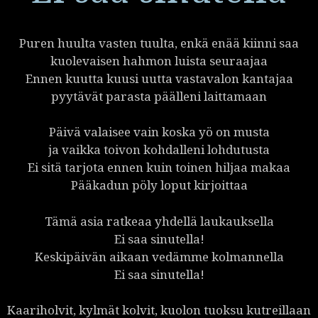
Puren huulta vasten tuulta, enkä enää kiinni saa
kuolevaisen hahmon luista seuraajaa
Ennen kuutta kuusi uutta vastavalon kantajaa
pyytävät parasta päälleni laittamaan
Päivä valaisee vain koska yö on musta
ja vaikka toivon kohdalleni lohdutusta
Ei sitä tarjota ennen kuin toinen hiljaa makaa
Pääkadun pöly loput kirjoittaa
Tämä asia ratkeaa yhdellä laukauksella
Ei saa sinutella!
Keskipäivän aikaan vedämme kolmannella
Ei saa sinutella!
Kaariholvit, kylmät kolvit, kuolon tuoksu kutreillaan