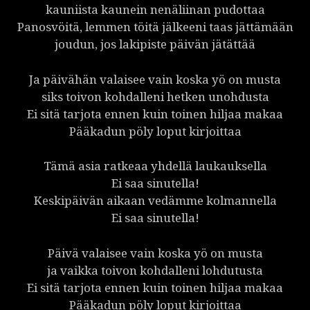
kauniista kaunein nenäliinan pudottaa
Panosvöitä, lemmen töitä jälkeeni taas jättämään
joudun, jos lakipiste päivän jätättää
Ja päivähän valaisee vain koska yö on musta
siks toivon kohdalleni hetken unohdusta
Ei sitä tarjota ennen kuin toinen hiljaa makaa
Pääkadun pöly loput kirjoittaa
Tämä asia ratkeaa yhdellä laukauksella
Ei saa sinutella!
Keskipäivän aikaan vedämme kolmannella
Ei saa sinutella!
Päivä valaisee vain koska yö on musta
ja vaikka toivon kohdalleni lohdutusta
Ei sitä tarjota ennen kuin toinen hiljaa makaa
Pääkadun pöly loput kirjoittaa