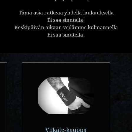
Tämä asia ratkeaa yhdellä laukauksella
Ei saa sinutella!
Keskipäivän aikaan vedämme kolmannella
Ei saa sinutella!
Viikate-kauppa