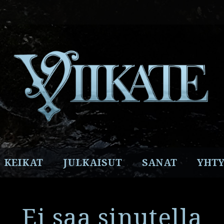
Facebook
Instagram
Twitter
YouTube
Spotify
KEIKAT
JULKAISUT
SANAT
YHTY
Ei saa sinutella