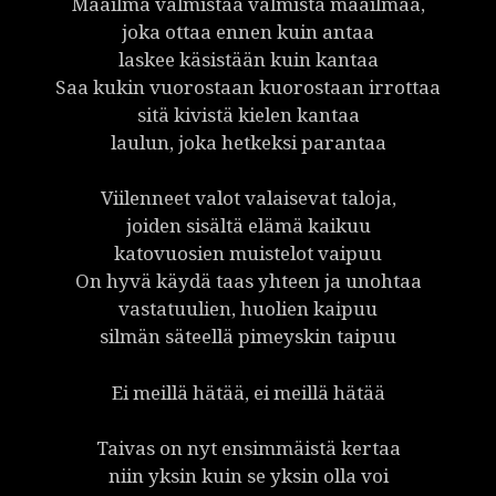
Maailma valmistaa valmista maailmaa,
joka ottaa ennen kuin antaa
laskee käsistään kuin kantaa
Saa kukin vuorostaan kuorostaan irrottaa
sitä kivistä kielen kantaa
laulun, joka hetkeksi parantaa
Viilenneet valot valaisevat taloja,
joiden sisältä elämä kaikuu
katovuosien muistelot vaipuu
On hyvä käydä taas yhteen ja unohtaa
vastatuulien, huolien kaipuu
silmän säteellä pimeyskin taipuu
Ei meillä hätää, ei meillä hätää
Taivas on nyt ensimmäistä kertaa
niin yksin kuin se yksin olla voi