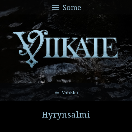
Siirry
Some
sisältöön
Valikko
Hyrynsalmi