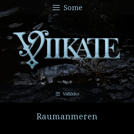
Siirry
Some
sisältöön
Valikko
Raumanmeren