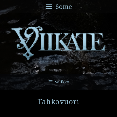
Siirry
Some
sisältöön
Valikko
Tahkovuori