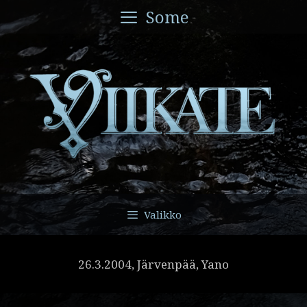
Siirry
Some
sisältöön
Valikko
26.3.2004, Järvenpää, Yano