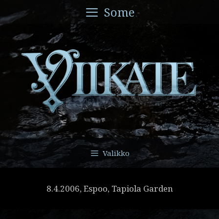
Siirry
Some
sisältöön
Valikko
8.4.2006, Espoo, Tapiola Garden