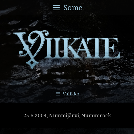
Siirry
Some
sisältöön
Valikko
25.6.2004, Nummijärvi, Nummirock