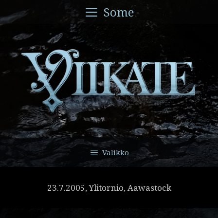
Siirry
Some
sisältöön
Valikko
23.7.2005, Ylitornio, Aawastock