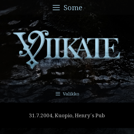
Siirry
Some
sisältöön
Valikko
31.7.2004, Kuopio, Henry´s Pub