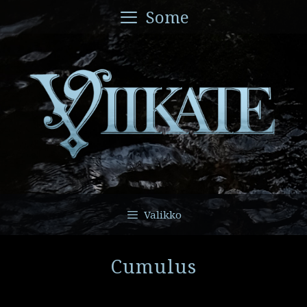
Siirry
Some
sisältöön
Valikko
Cumulus