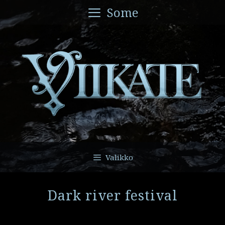
Siirry
Some
sisältöön
Valikko
Dark river festival