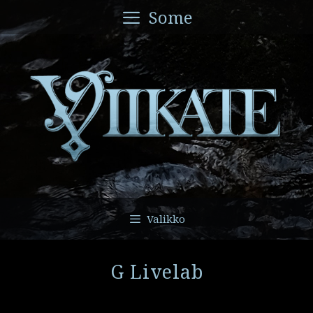
Siirry
Some
sisältöön
Valikko
G Livelab