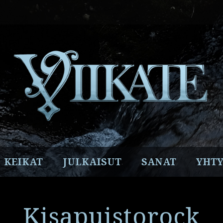
Facebook
Instagram
Twitter
YouTube
Spotify
KEIKAT
JULKAISUT
SANAT
YHTY
Kisapuistorock