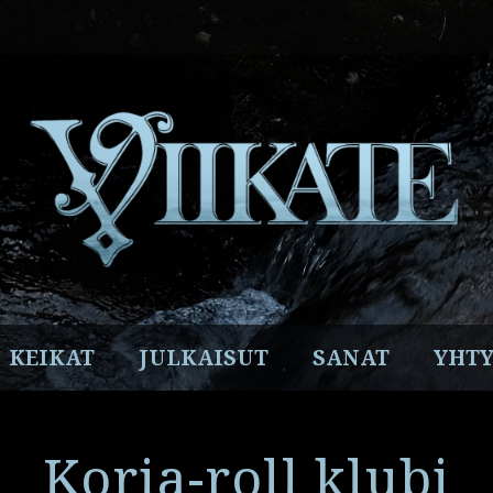
Facebook
Instagram
Twitter
YouTube
Spotify
KEIKAT
JULKAISUT
SANAT
YHTY
Koria-roll klubi