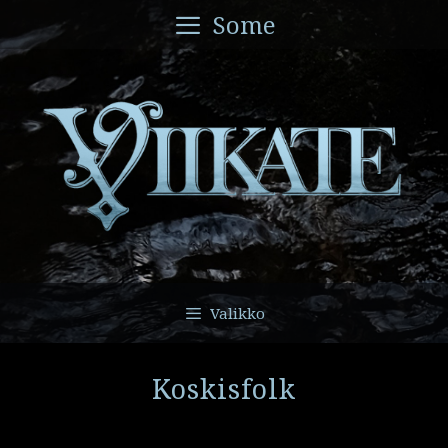
Siirry
Some
sisältöön
Valikko
Koskisfolk