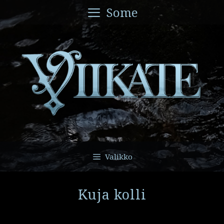
Siirry
Some
sisältöön
Valikko
Kuja kolli