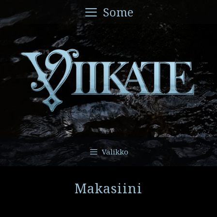
Siirry
Some
sisältöön
Valikko
Makasiini