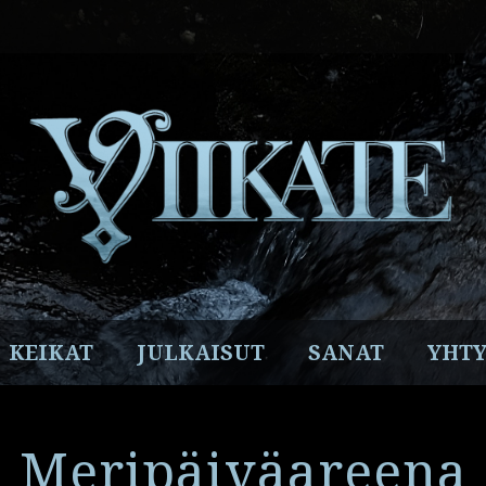
Facebook
Instagram
Twitter
YouTube
Spotify
KEIKAT
JULKAISUT
SANAT
YHTY
Meripäiväareena