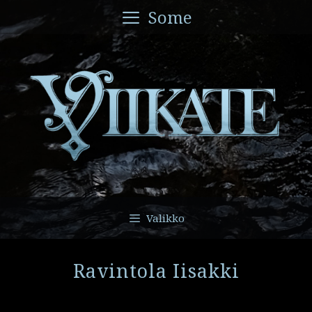
Siirry
Some
sisältöön
Valikko
Ravintola Iisakki