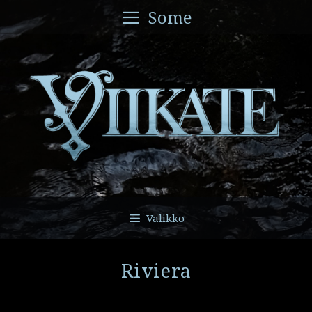
Siirry
Some
sisältöön
Valikko
Riviera