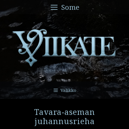
Siirry
Some
sisältöön
Valikko
Tavara-aseman
juhannusrieha