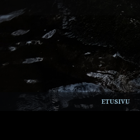
Siirry
sisältöön
ETUSIVU