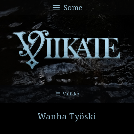
Siirry
Some
sisältöön
Valikko
Wanha Työski