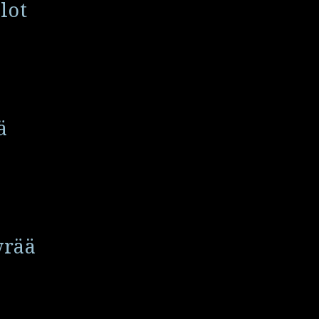
lot
ä
yrää