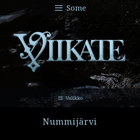
Siirry
Some
sisältöön
Valikko
Nummijärvi