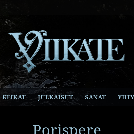
Facebook
Instagram
Twitter
YouTube
Spotify
KEIKAT
JULKAISUT
SANAT
YHTY
Porispere